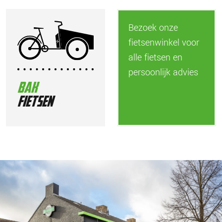
Bezoek onze
fietsenwinkel voor
alle fietsen en
persoonlijk advies
bak
fietsen