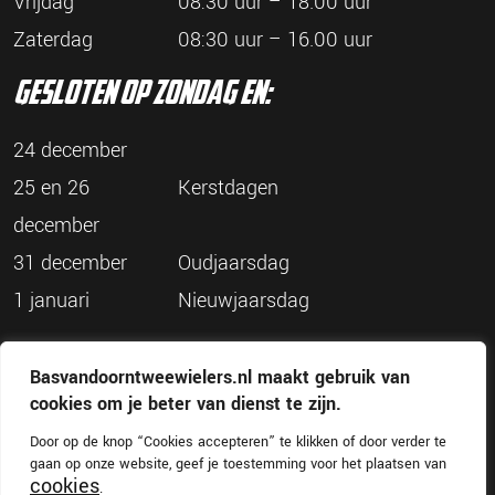
Vrijdag
08:30 uur – 18.00 uur
Zaterdag
08:30 uur – 16.00 uur
gesloten op zondag en:
24 december
25 en 26
Kerstdagen
december
31 december
Oudjaarsdag
1 januari
Nieuwjaarsdag
Basvandoorntweewielers.nl maakt gebruik van
cookies om je beter van dienst te zijn.
Door op de knop “Cookies accepteren” te klikken of door verder te
© Bas van Doorn Tweewielers
gaan op onze website, geef je toestemming voor het plaatsen van
Disclaimer
Privacy
Cookies
cookies
.
Website door
Tundra digital branding & marketing bureau