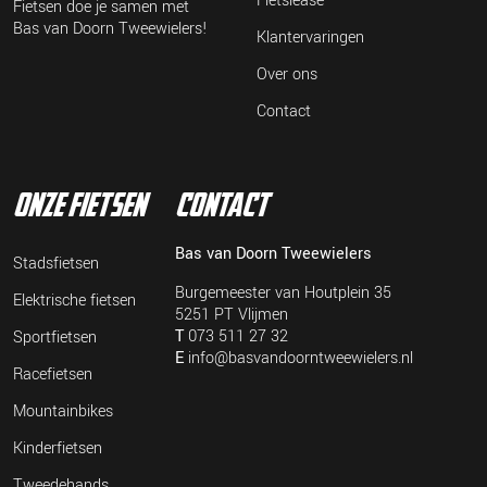
Fietslease
Fietsen doe je samen met
Bas van Doorn Tweewielers!
Klantervaringen
Over ons
Contact
onze fietsen
contact
Bas van Doorn Tweewielers
Stadsfietsen
Burgemeester van Houtplein 35
Elektrische fietsen
5251 PT Vlijmen
T
073 511 27 32
Sportfietsen
E
info@basvandoorntweewielers.nl
Racefietsen
Mountainbikes
Kinderfietsen
Tweedehands