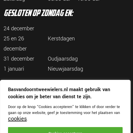
gesloten op zondag en:
24 december
25 en 26
Kerstdagen
december
31 december
Oudjaarsdag
1 januari
Nieuwjaarsdag
Basvandoorntweewielers.nl maakt gebruik van
cookies om je beter van dienst te zijn.
Door op de knop “Cookies accepteren” te klikken of door verder te
© Bas van Doorn Tweewielers
gaan op onze website, geef je toestemming voor het plaatsen van
Disclaimer
Privacy
Cookies
cookies
.
Website door
Tundra digital branding & marketing bureau