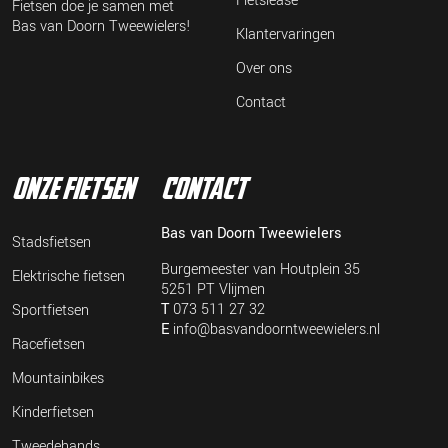
Fietslease
Fietsen doe je samen met
Bas van Doorn Tweewielers!
Klantervaringen
Over ons
Contact
onze fietsen
contact
Bas van Doorn Tweewielers
Stadsfietsen
Burgemeester van Houtplein 35
Elektrische fietsen
5251 PT Vlijmen
T
073 511 27 32
Sportfietsen
E
info@basvandoorntweewielers.nl
Racefietsen
Mountainbikes
Kinderfietsen
Tweedehands