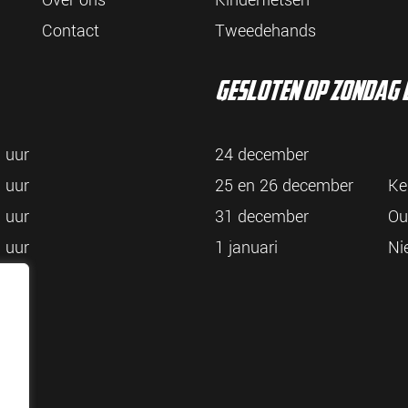
Over ons
Kinderfietsen
Contact
Tweedehands
gesloten op zondag e
 uur
24 december
 uur
25 en 26 december
Ke
 uur
31 december
Ou
 uur
1 januari
Ni
 uur
 uur