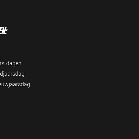
n:
rstdagen
djaarsdag
euwjaarsdag