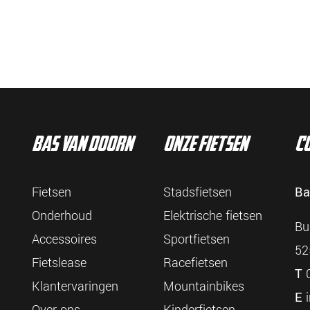
bas van doorn
onze fietsen
c
Fietsen
Stadsfietsen
Ba
Onderhoud
Elektrische fietsen
Bu
Accessoires
Sportfietsen
52
Fietslease
Racefietsen
T
0
Klantervaringen
Mountainbikes
E