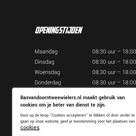
openingstijden
Maandag
08:30 uur – 18.00
Dinsdag
08:30 uur – 18.00
Woensdag
08:30 uur – 18.00
Donderdag
08:30 uur – 18.00
Vrijdag
08:30 uur – 18.00
Basvandoorntweewielers.nl maakt gebruik van
Zaterdag
08:30 uur – 16.00
cookies om je beter van dienst te zijn.
Door op de knop “Cookies accepteren” te klikken of door verder te
gaan op onze website, geef je toestemming voor het plaatsen van
cookies
.