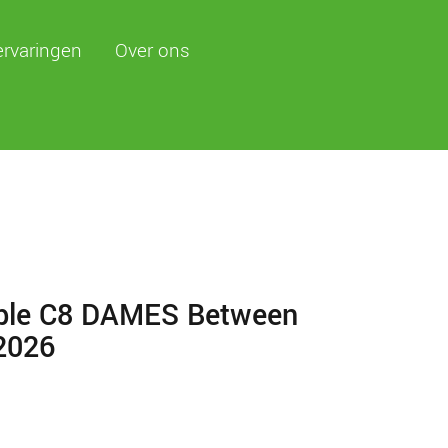
ervaringen
Over ons
ble C8 DAMES Between
2026